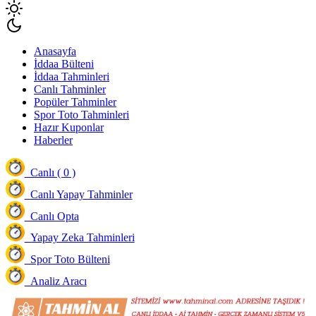
Anasayfa
İddaa Bülteni
İddaa Tahminleri
Canlı Tahminler
Popüler Tahminler
Spor Toto Tahminleri
Hazır Kuponlar
Haberler
Canlı ( 0 )
Canlı Yapay Tahminler
Canlı Opta
Yapay Zeka Tahminleri
Spor Toto Bülteni
Analiz Aracı