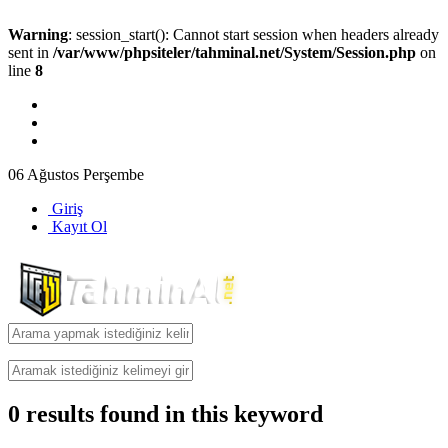
Warning
: session_start(): Cannot start session when headers already
sent in
/var/www/phpsiteler/tahminal.net/System/Session.php
on
line
8
06 Ağustos Perşembe
Giriş
Kayıt Ol
0
results found in this keyword