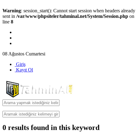
Warning
: session_start(): Cannot start session when headers already
sent in
/var/www/phpsiteler/tahminal.net/System/Session.php
on
line
8
08 Ağustos Cumartesi
Giriş
Kayıt Ol
0
results found in this keyword