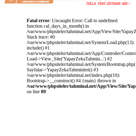
Fatal error
: Uncaught Error: Call to undefined
function cal_days_in_month() in
/var/www/phpsiteler/tahminal.net/App/View/Site/Yapay
Stack trace: #0
/var/www/phpsiteler/tahminal.net/System/Load.php(13):
include() #1
/var/www/phpsiteler/tahminal.net/App/Controller/Control
Load->View_Site('YapayZekaTahmin...') #2
/var/www/phpsiteler/tahminal.net/System/Bootstrap.php(
Sayfalar->YapayZekaTahminleri() #3
/var/www/phpsiteler/tahminal.net/index.php(10):
Bootstrap->__construct() #4 {main} thrown in
/var/www/phpsiteler/tahminal.net/App/View/Site/Y
on line
89