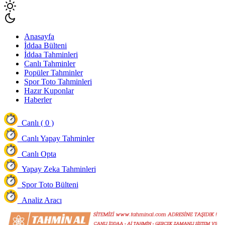
Anasayfa
İddaa Bülteni
İddaa Tahminleri
Canlı Tahminler
Popüler Tahminler
Spor Toto Tahminleri
Hazır Kuponlar
Haberler
Canlı ( 0 )
Canlı Yapay Tahminler
Canlı Opta
Yapay Zeka Tahminleri
Spor Toto Bülteni
Analiz Aracı