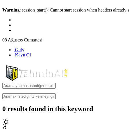
Warning
: session_start(): Cannot start session when headers already 
08 Ağustos Cumartesi
Giriş
Kayıt Ol
0
results found in this keyword