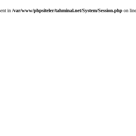
sent in
/var/www/phpsiteler/tahminal.net/System/Session.php
on lin