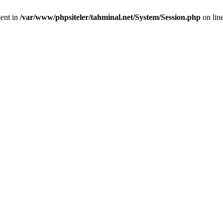
sent in
/var/www/phpsiteler/tahminal.net/System/Session.php
on lin