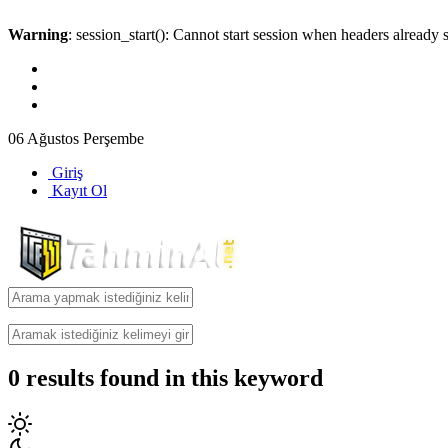
Warning
: session_start(): Cannot start session when headers already 
06 Ağustos Perşembe
Giriş
Kayıt Ol
0
results found in this keyword