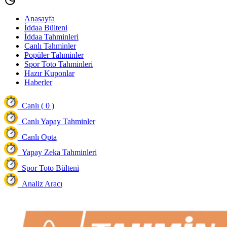
Anasayfa
İddaa Bülteni
İddaa Tahminleri
Canlı Tahminler
Popüler Tahminler
Spor Toto Tahminleri
Hazır Kuponlar
Haberler
Canlı ( 0 )
Canlı Yapay Tahminler
Canlı Opta
Yapay Zeka Tahminleri
Spor Toto Bülteni
Analiz Aracı