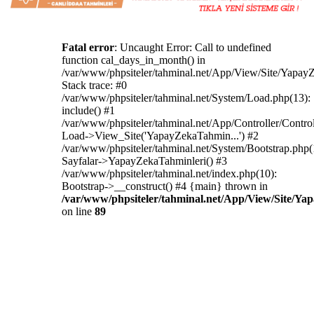
Fatal error
: Uncaught Error: Call to undefined
function cal_days_in_month() in
/var/www/phpsiteler/tahminal.net/App/View/Site/Yapay
Stack trace: #0
/var/www/phpsiteler/tahminal.net/System/Load.php(13):
include() #1
/var/www/phpsiteler/tahminal.net/App/Controller/Control
Load->View_Site('YapayZekaTahmin...') #2
/var/www/phpsiteler/tahminal.net/System/Bootstrap.php(
Sayfalar->YapayZekaTahminleri() #3
/var/www/phpsiteler/tahminal.net/index.php(10):
Bootstrap->__construct() #4 {main} thrown in
/var/www/phpsiteler/tahminal.net/App/View/Site/Y
on line
89