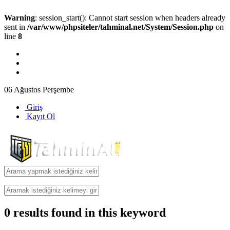
Warning
: session_start(): Cannot start session when headers already
sent in
/var/www/phpsiteler/tahminal.net/System/Session.php
on
line
8
06 Ağustos Perşembe
Giriş
Kayıt Ol
0
results found in this keyword