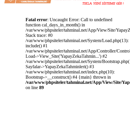
Fatal error
: Uncaught Error: Call to undefined
function cal_days_in_month() in
/var/www/phpsiteler/tahminal.net/App/View/Site/Yapay
Stack trace: #0
/var/www/phpsiteler/tahminal.net/System/Load.php(13):
include() #1
/var/www/phpsiteler/tahminal.net/App/Controller/Control
Load->View_Site('YapayZekaTahmin...') #2
/var/www/phpsiteler/tahminal.net/System/Bootstrap.php(
Sayfalar->YapayZekaTahminleri() #3
/var/www/phpsiteler/tahminal.net/index.php(10):
Bootstrap->__construct() #4 {main} thrown in
/var/www/phpsiteler/tahminal.net/App/View/Site/Y
on line
89