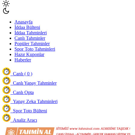
Anasayfa
İddaa Bülteni
İddaa Tahminleri
Canlı Tahminler
Popüler Tahminler
Spor Toto Tahminleri
Hazır Kuponlar
Haberler
Canlı ( 0 )
Canlı Yapay Tahminler
Canlı Opta
Yapay Zeka Tahminleri
Spor Toto Bülteni
Analiz Aracı