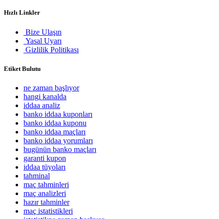
Hızlı Linkler
Bize Ulaşın
Yasal Uyarı
Gizlilik Politikası
Etiket Bulutu
ne zaman başlıyor
hangi kanalda
iddaa analiz
banko iddaa kuponları
banko iddaa kuponu
banko iddaa maçları
banko iddaa yorumları
bugünün banko maçları
garanti kupon
iddaa tüyoları
tahminal
maç tahminleri
maç analizleri
hazır tahminler
maç istatistikleri