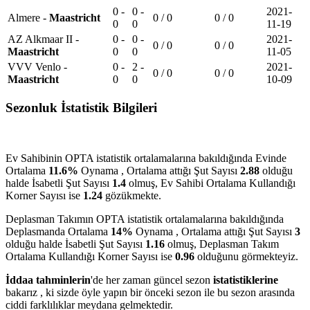
0 -
0 -
2021-
Almere -
Maastricht
0 / 0
0 / 0
0
0
11-19
AZ Alkmaar II -
0 -
0 -
2021-
0 / 0
0 / 0
Maastricht
0
0
11-05
VVV Venlo -
0 -
2 -
2021-
0 / 0
0 / 0
Maastricht
0
0
10-09
Sezonluk İstatistik Bilgileri
Ev Sahibinin OPTA istatistik ortalamalarına bakıldığında Evinde
Ortalama
11.6%
Oynama , Ortalama attığı Şut Sayısı
2.88
olduğu
halde İsabetli Şut Sayısı
1.4
olmuş, Ev Sahibi Ortalama Kullandığı
Korner Sayısı ise
1.24
gözükmekte.
Deplasman Takımın OPTA istatistik ortalamalarına bakıldığında
Deplasmanda Ortalama
14%
Oynama , Ortalama attığı Şut Sayısı
3
olduğu halde İsabetli Şut Sayısı
1.16
olmuş, Deplasman Takım
Ortalama Kullandığı Korner Sayısı ise
0.96
olduğunu görmekteyiz.
İddaa tahminlerin
'de her zaman güncel sezon
istatistiklerine
bakarız , ki sizde öyle yapın bir önceki sezon ile bu sezon arasında
ciddi farklılıklar meydana gelmektedir.