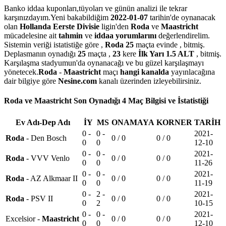
Banko iddaa kuponları,tüyoları ve günün analizi ile tekrar
karşınızdayım.Yeni bakabildiğim
2022-01-07
tarihin'de oynanacak
olan
Hollanda Eerste Divisie
ligin'den
Roda
ve
Maastricht
mücadelesine ait
tahmin
ve
iddaa yorumlarını
değerlendirelim.
Sistemin veriği istatistiğe göre ,
Roda
25
maçta evinde , bitmiş.
Deplasmanın oynadığı
25
maçta ,
23
kere
İlk Yarı 1.5 ALT
, bitmiş.
Karşılaşma
stadyumun'da oynanacağı ve bu güzel karşılaşmayı
yönetecek.
Roda
-
Maastricht
maçı
hangi kanalda
yayınlacağına
dair bilgiye göre
Nesine.com
kanalı üzerinden izleyebilirsiniz.
Roda ve Maastricht Son Oynadığı 4 Maç Bilgisi ve İstatistiği
Ev Adı-Dep Adı
İY
MS
ONAMAYA
KORNER
TARİH
0 -
0 -
2021-
Roda
- Den Bosch
0 / 0
0 / 0
0
0
12-10
0 -
0 -
2021-
Roda
- VVV Venlo
0 / 0
0 / 0
0
0
11-26
0 -
0 -
2021-
Roda
- AZ Alkmaar II
0 / 0
0 / 0
0
0
11-19
0 -
2 -
2021-
Roda
- PSV II
0 / 0
0 / 0
0
2
10-15
0 -
0 -
2021-
Excelsior -
Maastricht
0 / 0
0 / 0
0
0
12-10