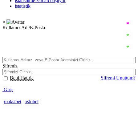
istatistikne zaman başlıyor
istatistik
Copyright © 2021 Tüm Haklarımız Saklıdır.
×
TahminAl
❤
.net
Kullanıcı Adı/E-Posta
TahminAl
❤
.net
TahminAl
❤
.net
Şifreniz
Beni Hatırla
Şifremi Unuttum?
Giriş
maksibet
|
oslobet
|