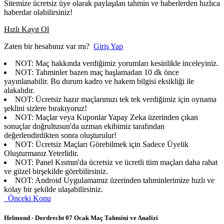
Sitemize ücretsiz üye olarak paylaşılan tahmin ve haberlerden hızlıca
haberdar olabilirsiniz!
Hızlı Kayıt Ol
Zaten bir hesabınız var mı?
Giriş Yap
NOT:
Maç hakkında verdiğimiz yorumları kesinlikle inceleyiniz.
NOT:
Tahminler bazen maç başlamadan 10 dk önce
yayınlanabilir. Bu durum kadro ve hakem bilgisi eksikliği ile
alakalıdır.
NOT:
Ücretsiz hazır maçlarımızı tek tek verdiğimiz için oynama
şeklini sizlere bırakıyoruz!
NOT:
Maçlar veya Kuponlar Yapay Zeka üzerinden çıkan
sonuçlar doğrultusun'da uzman ekibimiz tarafından
değerlendirdikten sonra oluşturulur!
NOT:
Ücretsiz Maçları Görebilmek için Sadece Üyelik
Oluşturmanız Yeterlidir.
NOT:
Panel Kısmın'da ücretsiz ve ücretli tüm maçları daha rahat
ve güzel birşekilde görebilirsiniz.
NOT:
Android Uygulamamız üzerinden tahminlerimize hızlı ve
kolay bir şekilde ulaşabilirsiniz.
Önceki Konu
Helmond - Dordrecht 07 Ocak Maç Tahmini ve Analizi