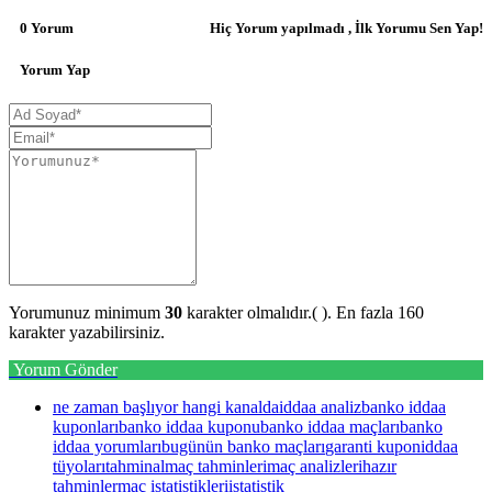
0 Yorum
Hiç Yorum yapılmadı , İlk Yorumu Sen Yap!
Yorum Yap
Yorumunuz minimum
30
karakter olmalıdır.(
). En fazla 160
karakter yazabilirsiniz.
Yorum Gönder
ne zaman başlıyor
hangi kanalda
iddaa analiz
banko iddaa
kuponları
banko iddaa kuponu
banko iddaa maçları
banko
iddaa yorumları
bugünün banko maçları
garanti kupon
iddaa
tüyoları
tahminal
maç tahminleri
maç analizleri
hazır
tahminler
maç istatistikleri
istatistik