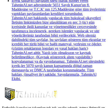
İçerik sağlayıcı paylaşım sitesi olarak hizmet veren
TahminAl.net adresimizde 5651 Sayılı Kanun'un 8.
Maddesine ve T.C.K' nın 125.Maddesine göre tüm üyelerimiz
yaptıkları paylaşımlardan kendileri sorumludur.
TahminAl.net hakkında yapılacak tüm hukuksal şikayetleri
İletişim linkimizden bize ulaşıldıktan en geç 3 (üç) gün
içerisinde ilgili kanunlar ve yönetmenlikler çerçevesinde
tarafımızca incelenerek, gereken işlemler yapılacak ve site
yöneticilerimiz tarafından bilgi verilecektir. Web sitemiz
dahilindeki tüm sayfalar, bu sayfaları gösteren tüm ekranlar ve
içerdiği her türlü bilgi ve bağlı materyal, yerleşim ve öğeler,
(çözüm ortaklarının logoları ve yasal hakları hariç)
TahminAl.net aittir. Yazılı izin olmaksızın ve kaynak
belirtilmedikçe, (Kaynak göstererek alıntı yapılabilir.)
kopyalanamaz ya da yayınlanamaz. TahminAl.net sitesindeki
içerik-ler 5070 sayılı kanun kapsamında dijital zaman
damgasıyla ve DMCA tarafından korunmaktadır. Tüm
hakları, (insafiyet ile) saklıdır. Saygılarımızla, TahminAl
Ekibi.
Futbolda karşılaşan takımları tek tek analiz ederek, tutma ihtimali en