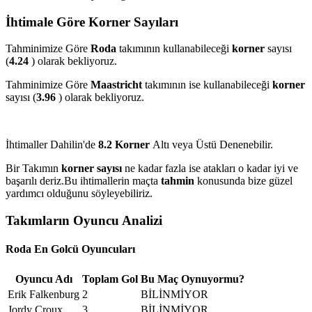
İhtimale Göre Korner Sayıları
Tahminimize Göre
Roda
takımının kullanabileceği
korner
sayısı
(
4.24
) olarak bekliyoruz.
Tahminimize Göre
Maastricht
takımının ise kullanabileceği
korner
sayısı (
3.96
) olarak bekliyoruz.
İhtimaller Dahilin'de
8.2 Korner
Altı veya Üstü Denenebilir.
Bir Takımın
korner sayısı
ne kadar fazla ise atakları o kadar iyi ve
başarılı deriz.Bu ihtimallerin maçta
tahmin
konusunda bize güzel
yardımcı olduğunu söyleyebiliriz.
Takımların Oyuncu Analizi
Roda En Golcü Oyuncuları
Oyuncu Adı
Toplam Gol
Bu Maç Oynuyormu?
Erik Falkenburg
2
BİLİNMİYOR
Jordy Croux
3
BİLİNMİYOR