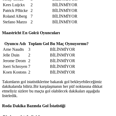
Kees Luijckx
2
BİLİNMİYOR
Patrick Pflücke
2
BİLİNMİYOR
Roland Alberg
7
BİLİNMİYOR
Stefano Marzo
2
BİLİNMİYOR
Maastricht En Golcü Oyuncuları
Oyuncu Adı
Toplam Gol
Bu Maç Oynuyormu?
Arne Naudts
3
BİLİNMİYOR
Jelle Duin
2
BİLİNMİYOR
Jerome Deom
2
BİLİNMİYOR
Joeri Schroyen
7
BİLİNMİYOR
Koen Kostons
2
BİLİNMİYOR
Takımların gol istatistiklerine bakarak gol bekleyebileceğimiz
dakikalarıda biliriz.Bir karşılaşmanın her püf noktasına dikkat
etmeliyiz sizlere bu maçta gol olabilecek dakikaları aşşağıda
listeledik.
Roda Dakika Bazında Gol İstatistiği