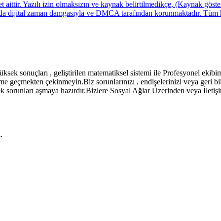
t aittir. Yazılı izin olmaksızın ve kaynak belirtilmedikçe, (Kaynak göst
da dijital zaman damgasıyla ve DMCA tarafından korunmaktadır. Tüm hakl
üksek sonuçları , geliştirilen matematiksel sistemi ile Profesyonel ekibim
me geçmekten çekinmeyin.Biz sorunlarınızı , endişelerinizi veya geri bi
ek sorunları aşmaya hazırdır.Bizlere Sosyal Ağlar Üzerinden veya İletiş
.