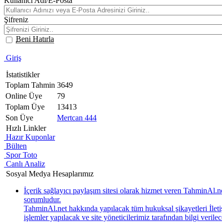
Kullanıcı Adı/E-Posta
Şifreniz
Beni Hatırla
Giriş
İstatistikler
Toplam Tahmin
3649
Online Üye
79
Toplam Üye
13413
Son Üye
Mertcan 444
Hızlı Linkler
Hazır Kuponlar
Bülten
Spor Toto
Canlı Analiz
Sosyal Medya Hesaplarımız
İçerik sağlayıcı paylaşım sitesi olarak hizmet veren TahminAl
sorumludur.
TahminAl.net hakkında yapılacak tüm hukuksal şikayetleri İletiş
işlemler yapılacak ve site yöneticilerimiz tarafından bilgi verile