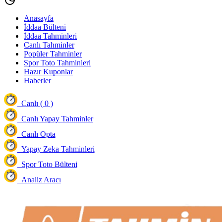
Anasayfa
İddaa Bülteni
İddaa Tahminleri
Canlı Tahminler
Popüler Tahminler
Spor Toto Tahminleri
Hazır Kuponlar
Haberler
Canlı ( 0 )
Canlı Yapay Tahminler
Canlı Opta
Yapay Zeka Tahminleri
Spor Toto Bülteni
Analiz Aracı