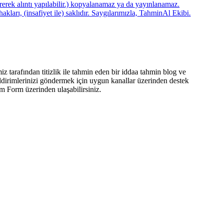
ererek alıntı yapılabilir.) kopyalanamaz ya da yayınlanamaz.
arı, (insafiyet ile) saklıdır. Saygılarımızla, TahminAl Ekibi.
iz tarafından titizlik ile tahmin eden bir iddaa tahmin blog ve
ldirimlerinizi göndermek için uygun kanallar üzerinden destek
im Form üzerinden ulaşabilirsiniz.