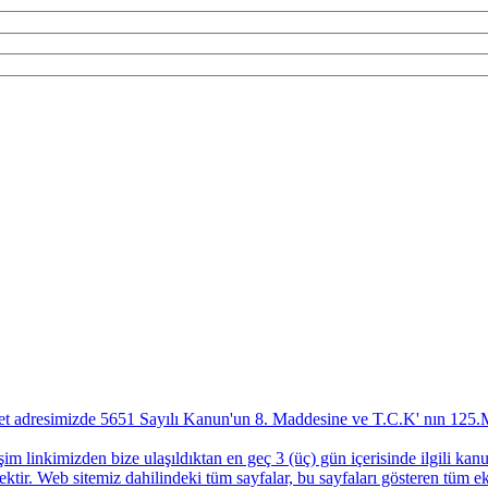
.net adresimizde 5651 Sayılı Kanun'un 8. Maddesine ve T.C.K' nın 125.M
im linkimizden bize ulaşıldıktan en geç 3 (üç) gün içerisinde ilgili ka
cektir. Web sitemiz dahilindeki tüm sayfalar, bu sayfaları gösteren tüm ek