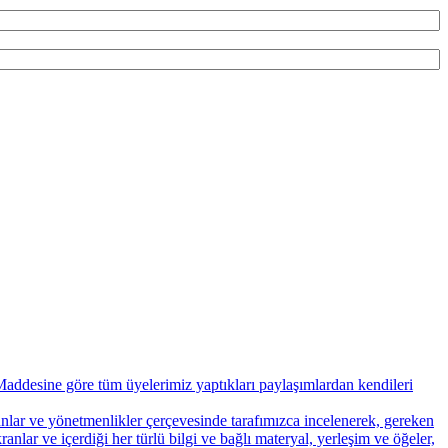
addesine göre tüm üyelerimiz yaptıkları paylaşımlardan kendileri
nunlar ve yönetmenlikler çerçevesinde tarafımızca incelenerek, gereken
ranlar ve içerdiği her türlü bilgi ve bağlı materyal, yerleşim ve öğeler,