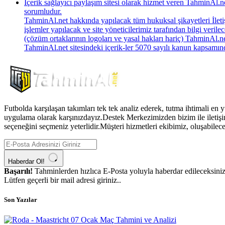
İçerik sağlayıcı paylaşım sitesi olarak hizmet veren TahminAl
sorumludur.
TahminAl.net hakkında yapılacak tüm hukuksal şikayetleri İletiş
işlemler yapılacak ve site yöneticilerimiz tarafından bilgi verile
(çözüm ortaklarının logoları ve yasal hakları hariç) TahminAl.ne
TahminAl.net sitesindeki içerik-ler 5070 sayılı kanun kapsamın
Futbolda karşılaşan takımları tek tek analiz ederek, tutma ihtimali en y
uygulama olarak karşınızdayız.Destek Merkezimizden bizim ile iletişi
seçeneğini seçmeniz yeterlidir.Müşteri hizmetleri ekibimiz, oluşabilec
Haberdar Ol!
Başarılı!
Tahminlerden hızlıca E-Posta yoluyla haberdar edileceksiniz
Lütfen geçerli bir mail adresi giriniz..
Son Yazılar