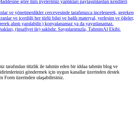
addesine göre tüm üyelerimiz yaptıkları paylaşımlardan kendileri
nunlar ve yönetmenlikler çerçevesinde tarafımızca incelenerek, gereken
ranlar ve içerdiği her türlü bilgi ve bağlı materyal, yerleşim ve öğeler,
ererek alıntı yapılabilir.) kopyalanamaz ya da yayınlanamaz.
arı, (insafiyet ile) saklıdır. Saygılarımızla, TahminAl Ekibi.
iz tarafından titizlik ile tahmin eden bir iddaa tahmin blog ve
ldirimlerinizi göndermek için uygun kanallar üzerinden destek
im Form üzerinden ulaşabilirsiniz.