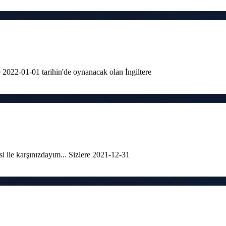
 2022-01-01 tarihin'de oynanacak olan İngiltere
i ile karşınızdayım... Sizlere 2021-12-31