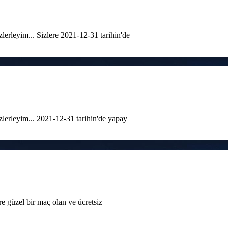
zlerleyim... Sizlere 2021-12-31 tarihin'de
izlerleyim... 2021-12-31 tarihin'de yapay
re güzel bir maç olan ve ücretsiz