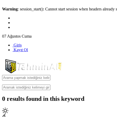
Warning
: session_start(): Cannot start session when headers already 
07 Ağustos Cuma
Giriş
Kayıt Ol
0
results found in this keyword