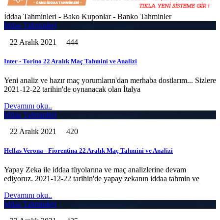
İddaa Tahminleri - Bako Kuponlar - Banko Tahminler
İddaa Tahminleri
22 Aralık 2021
444
Inter - Torino 22 Aralık Maç Tahmini ve Analizi
Yeni analiz ve hazır maç yorumların'dan merhaba dostlarım... Sizlere
2021-12-22 tarihin'de oynanacak olan İtalya
Devamını oku..
İddaa Tahminleri
22 Aralık 2021
420
Hellas Verona - Fiorentina 22 Aralık Maç Tahmini ve Analizi
Yapay Zeka ile iddaa tüyolarına ve maç analizlerine devam
ediyoruz. 2021-12-22 tarihin'de yapay zekanın iddaa tahmin ve
Devamını oku..
İddaa Tahminleri