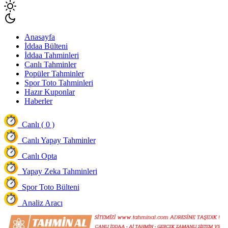
Anasayfa
İddaa Bülteni
İddaa Tahminleri
Canlı Tahminler
Popüler Tahminler
Spor Toto Tahminleri
Hazır Kuponlar
Haberler
Canlı ( 0 )
Canlı Yapay Tahminler
Canlı Opta
Yapay Zeka Tahminleri
Spor Toto Bülteni
Analiz Aracı