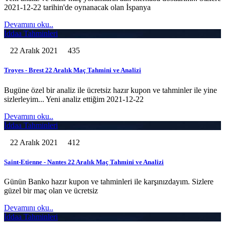
2021-12-22 tarihin'de oynanacak olan İspanya
Devamını oku..
İddaa Tahminleri
22 Aralık 2021
435
Troyes - Brest 22 Aralık Maç Tahmini ve Analizi
Bugüne özel bir analiz ile ücretsiz hazır kupon ve tahminler ile yine
sizlerleyim... Yeni analiz ettiğim 2021-12-22
Devamını oku..
İddaa Tahminleri
22 Aralık 2021
412
Saint-Etienne - Nantes 22 Aralık Maç Tahmini ve Analizi
Günün Banko hazır kupon ve tahminleri ile karşınızdayım. Sizlere
güzel bir maç olan ve ücretsiz
Devamını oku..
İddaa Tahminleri