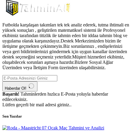
Futbolda karşılaşan takımları tek tek analiz ederek, tutma ihtimali en
yüksek sonuçları , geliştirilen matematiksel sistemi ile Profesyonel
ekibimiz tarafından titizlik ile tahmin eden bir iddaa tahmin blog ve
uygulama olarak karşınızdayız.Destek Merkezimizden bizim ile
iletişime geçmekten çekinmeyin.Biz sorunlarınızı , endişelerinizi
veya geri bildirimlerinizi göndermek için uygun kanallar üzerinden
destek seçeneğini seçmeniz yeterlidir.Müşteri hizmetleri ekibimiz,
oluşabilecek sorunları aşmaya hazırdır.Bizlere Sosyal Ağlar
Üzerinden veya İletişim Form üzerinden ulaşabilirsiniz.
Haberdar Ol!
Başarılı!
Tahminlerden hızlıca E-Posta yoluyla haberdar
edileceksiniz.
Lütfen geçerli bir mail adresi giriniz..
Son Yazılar