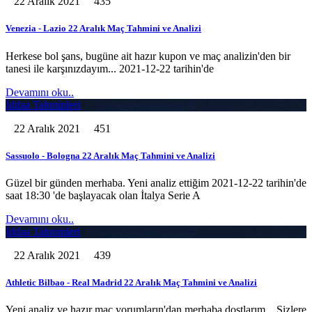
22 Aralık 2021
435
Venezia - Lazio 22 Aralık Maç Tahmini ve Analizi
Herkese bol şans, bugüne ait hazır kupon ve maç analizin'den bir
tanesi ile karşınızdayım... 2021-12-22 tarihin'de
Devamını oku..
İddaa Tahminleri
22 Aralık 2021
451
Sassuolo - Bologna 22 Aralık Maç Tahmini ve Analizi
Güzel bir günden merhaba. Yeni analiz ettiğim 2021-12-22 tarihin'de
saat 18:30 'de başlayacak olan İtalya Serie A
Devamını oku..
İddaa Tahminleri
22 Aralık 2021
439
Athletic Bilbao - Real Madrid 22 Aralık Maç Tahmini ve Analizi
Yeni analiz ve hazır maç yorumların'dan merhaba dostlarım... Sizlere