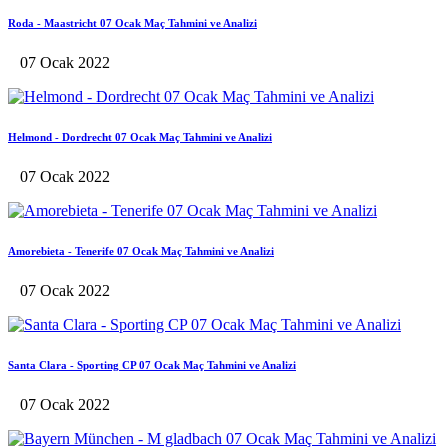
Roda - Maastricht 07 Ocak Maç Tahmini ve Analizi
07 Ocak 2022
Helmond - Dordrecht 07 Ocak Maç Tahmini ve Analizi
07 Ocak 2022
Amorebieta - Tenerife 07 Ocak Maç Tahmini ve Analizi
07 Ocak 2022
Santa Clara - Sporting CP 07 Ocak Maç Tahmini ve Analizi
07 Ocak 2022